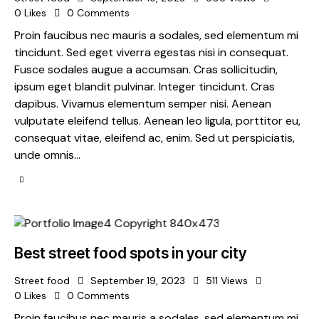
0
Likes
0
Comments
Proin faucibus nec mauris a sodales, sed elementum mi
tincidunt. Sed eget viverra egestas nisi in consequat.
Fusce sodales augue a accumsan. Cras sollicitudin,
ipsum eget blandit pulvinar. Integer tincidunt. Cras
dapibus. Vivamus elementum semper nisi. Aenean
vulputate eleifend tellus. Aenean leo ligula, porttitor eu,
consequat vitae, eleifend ac, enim. Sed ut perspiciatis,
unde omnis…
Best street food spots in your city
Street food
September 19, 2023
511
Views
0
Likes
0
Comments
Proin faucibus nec mauris a sodales, sed elementum mi