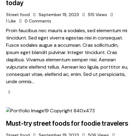
today
Street food
September 19, 2023
515
Views
1
Like
0
Comments
Proin faucibus nec mauris a sodales, sed elementum mi
tincidunt. Sed eget viverra egestas nisi in consequat.
Fusce sodales augue a accumsan. Cras sollicitudin,
ipsum eget blandit pulvinar. Integer tincidunt. Cras
dapibus. Vivamus elementum semper nisi. Aenean
vulputate eleifend tellus. Aenean leo ligula, porttitor eu,
consequat vitae, eleifend ac, enim. Sed ut perspiciatis,
unde omnis…
Must-try street foods for foodie travelers
Street food
September 19, 2023
506
Views