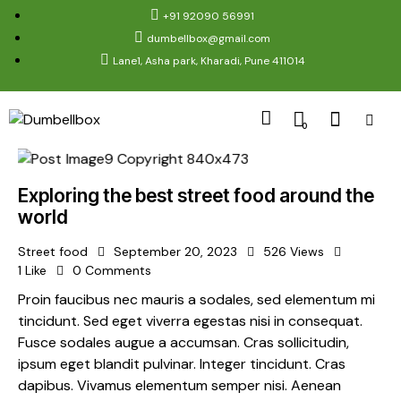
+91 92090 56991
dumbellbox@gmail.com
Lane1, Asha park, Kharadi, Pune 411014
0
Exploring the best street food around the
world
Street food
September 20, 2023
526
Views
1
Like
0
Comments
Proin faucibus nec mauris a sodales, sed elementum mi
tincidunt. Sed eget viverra egestas nisi in consequat.
Fusce sodales augue a accumsan. Cras sollicitudin,
ipsum eget blandit pulvinar. Integer tincidunt. Cras
dapibus. Vivamus elementum semper nisi. Aenean