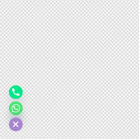
y
t
a
h
c
e
d
i
H